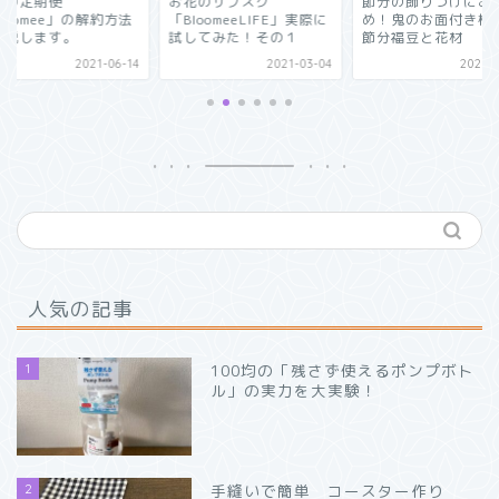
花のサブスク
節分の飾りつけにおすす
簡単手作り クリス
loomeeLIFE」実際に
め！鬼のお面付き枡入り
の飾り フェルトの
してみた！その１
節分福豆と花材
ランド
2021-03-04
2021-01-26
2020-1
人気の記事
1
100均の「残さず使えるポンプボト
ル」の実力を大実験！
2
手縫いで簡単 コースター作り