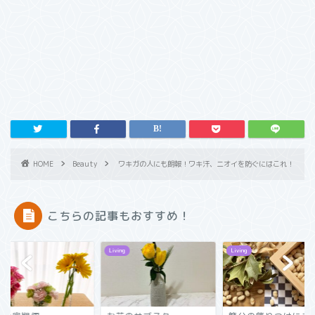
HOME
Beauty
ワキガの人にも朗報！ワキ汗、ニオイを防ぐにはこれ！
こちらの記事もおすすめ！
ng
Living
Hobby