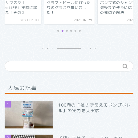
サブスク「
クラフトビールにぴった
ポンプ式のシャンプーを
meeLIFE」実際に試
りのグラスを買いまし
最後まで使うには？逆転
た！その２
た！
の発想で解決！
2021-03-08
2021-07-29
2020-07-0
人気の記事
1
100均の「残さず使えるポンプボト
ル」の実力を大実験！
2