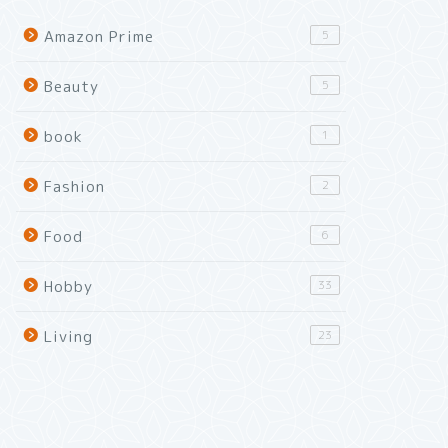
Amazon Prime
5
Beauty
5
book
1
Fashion
2
Food
6
Hobby
33
Living
23