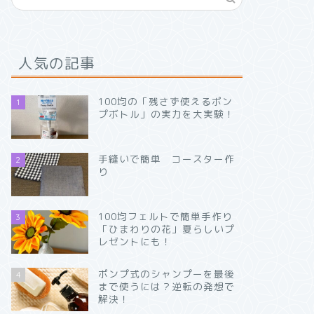
人気の記事
100均の「残さず使えるポン
1
プボトル」の実力を大実験！
手縫いで簡単 コースター作
2
り
100均フェルトで簡単手作り
3
「ひまわりの花」夏らしいプ
レゼントにも！
ポンプ式のシャンプーを最後
4
まで使うには？逆転の発想で
解決！