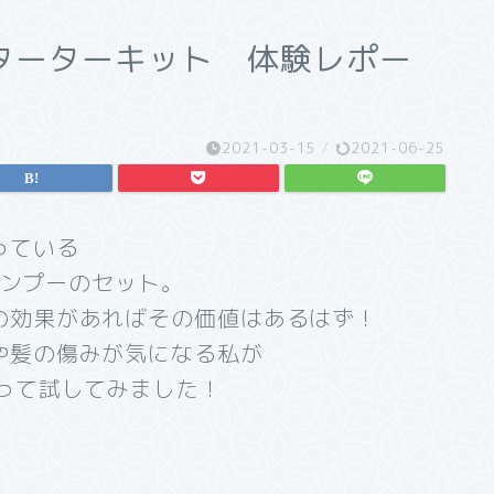
ターターキット 体験レポー
2021-03-15
/
2021-06-25
っている
シャンプーのセット。
の効果があればその価値はあるはず！
や髪の傷みが気になる私が
って試してみました！