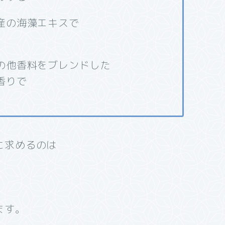
産の海藻エキスで
の他香料をブレンドした
香りで
に求めるのは
ます。