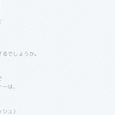
と
、
するでしょうか。
で
ナーは、
ッシュ）