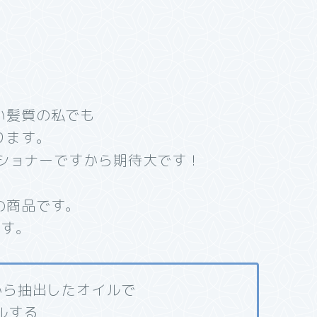
い髪質の私でも
ります。
ィショナーですから期待大です！
の商品です。
です。
から抽出したオイルで
ルする