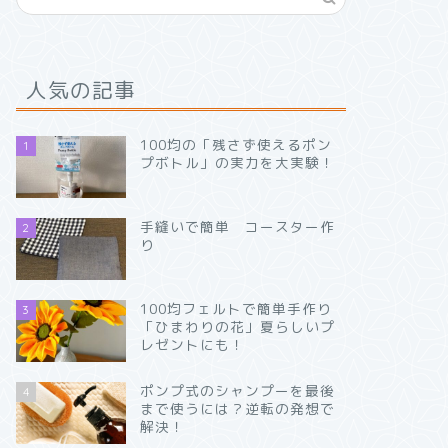
人気の記事
100均の「残さず使えるポン
1
プボトル」の実力を大実験！
手縫いで簡単 コースター作
2
り
100均フェルトで簡単手作り
3
「ひまわりの花」夏らしいプ
レゼントにも！
ポンプ式のシャンプーを最後
4
まで使うには？逆転の発想で
解決！