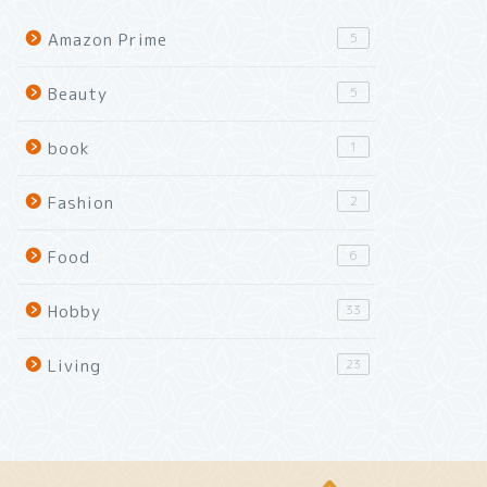
Amazon Prime
5
Beauty
5
book
1
Fashion
2
Food
6
Hobby
33
Living
23