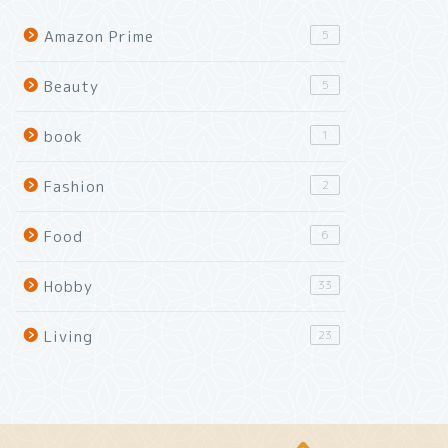
Amazon Prime
5
Beauty
5
book
1
Fashion
2
Food
6
Hobby
33
Living
23