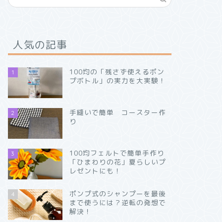
人気の記事
100均の「残さず使えるポン
1
プボトル」の実力を大実験！
手縫いで簡単 コースター作
2
り
100均フェルトで簡単手作り
3
「ひまわりの花」夏らしいプ
レゼントにも！
ポンプ式のシャンプーを最後
4
まで使うには？逆転の発想で
解決！