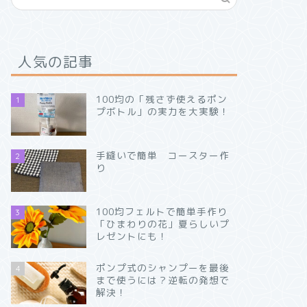
人気の記事
100均の「残さず使えるポン
1
プボトル」の実力を大実験！
手縫いで簡単 コースター作
2
り
100均フェルトで簡単手作り
3
「ひまわりの花」夏らしいプ
レゼントにも！
ポンプ式のシャンプーを最後
4
まで使うには？逆転の発想で
解決！