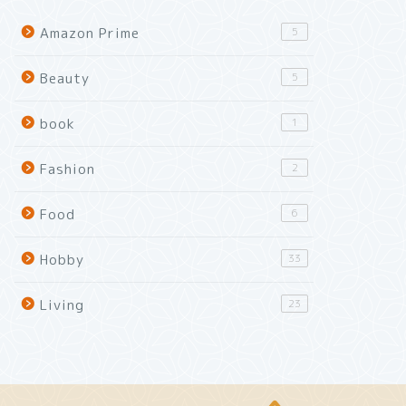
Amazon Prime
5
Beauty
5
book
1
Fashion
2
Food
6
Hobby
33
Living
23