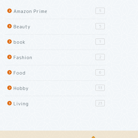
Amazon Prime
5
Beauty
5
book
1
Fashion
2
Food
6
Hobby
33
Living
23