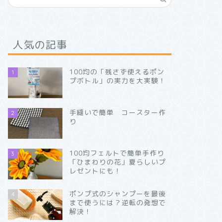
人気の記事
100均の「残さず使えるポン
1
プボトル」の実力を大実験！
手縫いで簡単 コースター作
2
り
100均フェルトで簡単手作り
3
「ひまわりの花」夏らしいプ
レゼントにも！
ポンプ式のシャンプーを最後
4
まで使うには？逆転の発想で
解決！